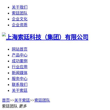
关于我们
索廷团队
企业文化
企业资质
网站首页
产品中心
成功案例
行业应用
新闻媒体
服务中心
联系我们
关于索廷
首页
>>
关于索廷
>>
索廷团队
索廷团队
更多