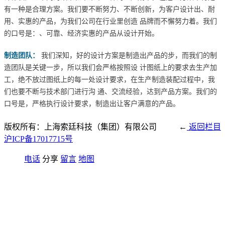
有一种是合理方案。我们要不断努力、不断创新，为客户设计出、耐
用、实惠的产品，为我们公司在行业里创造 品牌而不懈努力着。我们
的口号是：、可靠、经济实惠的产品从设计开始。
制造团队：
我们深知，好的设计方案是制造出产品的步，而我们的制
造团队是关键一步，所以我们会严格按照设 计图纸上的要求去生产加
工，绝不放过图纸上的每一处设计要求，在生产制造装配过程中，我
们也要不断与技术部门进行沟 通、交流经验，达到产品方案。我们的
口号是，严格执行设计要求，制造出让客户满意的产品。
版权所有：上海索廷科技（集团）有限公司
←
返回栏目
沪ICP备17017715号
电话
分享
留言
地图