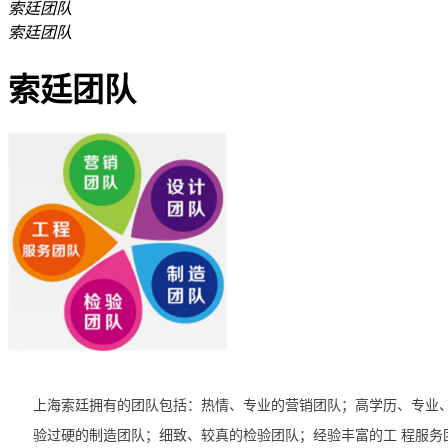
索廷团队
索廷团队
索廷团队
上海索廷拥有的团队包括：热情、专业的营销团队；高学历、专业、
验过硬的制造团队；细致、较真的检验团队；经验丰富的工 程服务